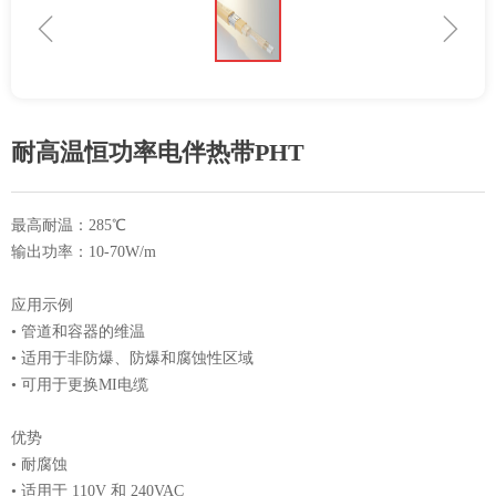
ꁆ
ꁇ
耐高温恒功率电伴热带PHT
最高耐温：285℃
输出功率：10-70W/m
应用示例
• 管道和容器的维温
• 适用于非防爆、防爆和腐蚀性区域
• 可用于更换MI电缆
优势
• 耐腐蚀
• 适用于 110V 和 240VAC